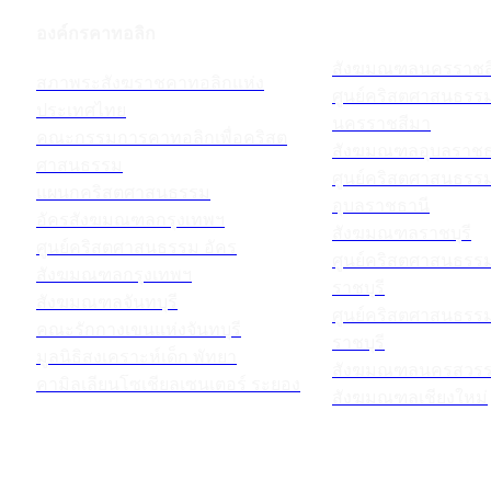
องค์กรคาทอลิก
สังฆมณฑลนครราชส
สภาพระสังฆราชคาทอลิกแห่ง
ศูนย์คริสตศาสนธร
ประเทศไทย
นครราชสีมา
คณะกรรมการคาทอลิกเพื่อคริสต
สังฆมณฑลอุบลราชธ
ศาสนธรรม
ศูนย์คริสตศาสนธร
แผนกคริสตศาสนธรรม
อุบลราชธานี
อัครสังฆมณฑลกรุงเทพฯ
สังฆมณฑลราชบุรี
ศูนย์คริสตศาสนธรรม อัคร
ศูนย์คริสตศาสนธร
สังฆมณฑลกรุงเทพฯ
ราชบุรี
สังฆมณฑลจันทบุรี
ศูนย์คริสตศาสนธร
คณะรักกางเขนแห่งจันทบุรี
ราชบุรี
มูลนิธิสงเคราะห์เด็ก พัทยา
สังฆมณฑลนครสวรร
คามิลเลียนโซเชียลเซนเตอร์ ระยอง
สังฆมณฑลเชียงใหม่