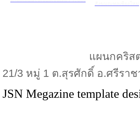
สังฆมณฑลเชียงใหม่
แผนกคริสต
21/3 หมู่ 1 ต.สุรศักดิ์ อ.ศรีร
JSN Megazine template de