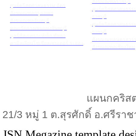
สังฆมณฑลราชบุรี
ศูนย์คริสตศาสนธรรม อัคร
ศูนย์คริสตศาสนธร
สังฆมณฑลกรุงเทพฯ
ราชบุรี
สังฆมณฑลจันทบุรี
ศูนย์คริสตศาสนธร
คณะรักกางเขนแห่งจันทบุรี
ราชบุรี
มูลนิธิสงเคราะห์เด็ก พัทยา
สังฆมณฑลนครสวรร
คามิลเลียนโซเชียลเซนเตอร์ ระยอง
สังฆมณฑลเชียงใหม่
แผนกคริสต
21/3 หมู่ 1 ต.สุรศักดิ์ อ.ศรีร
JSN Megazine template de