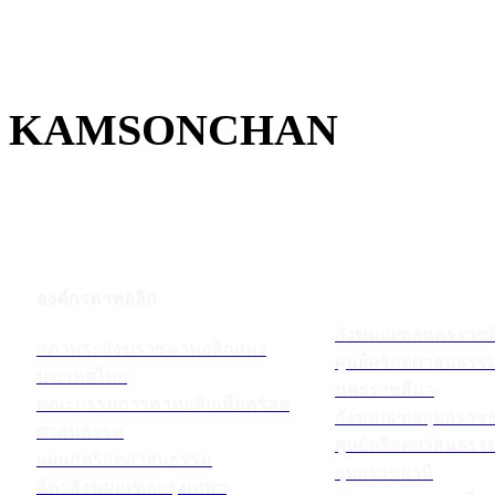
KAMSONCHAN
องค์กรคาทอลิก
สังฆมณฑลนครราชส
สภาพระสังฆราชคาทอลิกแห่ง
ศูนย์คริสตศาสนธร
ประเทศไทย
นครราชสีมา
คณะกรรมการคาทอลิกเพื่อคริสต
สังฆมณฑลอุบลราชธ
ศาสนธรรม
ศูนย์คริสตศาสนธร
แผนกคริสตศาสนธรรม
อุบลราชธานี
อัครสังฆมณฑลกรุงเทพฯ