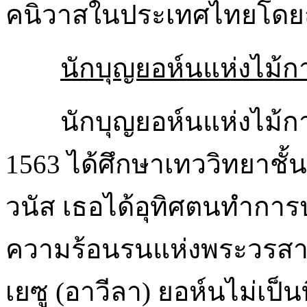
คนิวาสในประเทศไทยโดยถูก
นักบุญยอห์นแห่งไม้
นักบุญยอห์นแห่งไม้กางเ
1563 ได้ศึกษาเทววิทยาชั
วนัส เธอได้อุทิศตนทำการ
ความร้อนรนแห่งพระวรสาร
เยซู (อาวีลา) ยอห์นไม่เป็นท