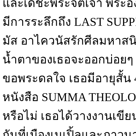
และเดชะพระจิตเจ้า พระองค
มีการระลึกถึง LAST SUP
มัส อาไควนัสรักศีลมหาส
น้ำตาของเธอจะออกบ่อยๆ 
ขอพระดลใจ เธอมีอายุสั้น 4
หนังสือ SUMMA THEOLOGIA
หรือไม่ เธอได้วางงานเขี
กันที่เมืองเนเปิ้ลและภาวน