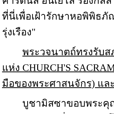
คาร์ดินัล อันเยโล รองกลลี 
ที่นี่เพื่อเฝ้ารักษาหอพิพิ
รุ่งเรือง"
พระวจนาตถ์ทรงรับส
แห่ง CHURCH'S SACRAMENT 
มือของพระศาสนจักร) แล
บูชามิสซาขอบพระคุณเป