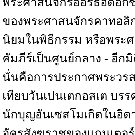
พระศาสนจักรออร์ธอดอกซ์
ของพระศาสนจักรคาทอลิก
นิยมในพิธีกรรม หรือพระ
คัมภีร์เป็นศูนย์กลาง - อี
นั่นคือการประกาศพระวรส
เทียบวันเปนเตกอสเต บรร
นักบุญอันเซสโมเกิดในอิตา
อัครสังฆราชของแกนเตอร์บ