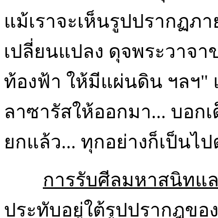
แม้เราจะเห็นรูปปรากฏภายน
เปลี่ยนแปลง ดุจพระวาจาขอ
ท้องฟ้า ให้มีแผ่นดิน ฯลฯ" 
ลาซารัสให้ออกมา... บอกเด
ยกแล้ว... ทุกอย่างก็เป็นไป
การรับศีลมหาสนิทแ
ประทับอยู่ใต้รูปปรากฎของป