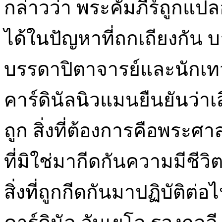
กล่าวว่า พระคัมภีร์ถูกแป
ได้ในปัญหาที่ถกเถียงกัน 
บรรดาปิตาจารย์และนักเทว
คาร์ดินัลนิวแมนยืนยันว่า
ถูก สิ่งที่ต้องการคือพระศ
ที่มิใช่มากีดกันความมีชีว
สิ่งที่ถูกกีดกันมาปฏิบัติ