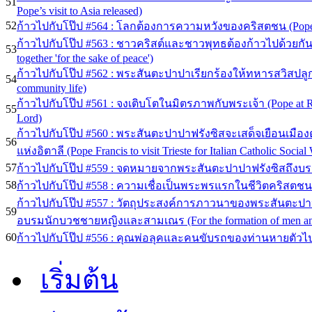
51
Pope’s visit to Asia released)
52
ก้าวไปกับโป๊ป #564 : โลกต้องการความหวังของคริสตชน (Pope at
ก้าวไปกับโป๊ป #563 : ชาวคริสต์และชาวพุทธต้องก้าวไปด้วยกันเพ
53
together 'for the sake of peace')
ก้าวไปกับโป๊ป #562 : พระสันตะปาปาเรียกร้องให้ทหารสวิสปลูกฝัง
54
community life)
ก้าวไปกับโป๊ป #561 : จงเติบโตในมิตรภาพกับพระเจ้า (Pope at Reg
55
Lord)
ก้าวไปกับโป๊ป #560 : พระสันตะปาปาฟรังซิสจะเสด็จเยือนเมือ
56
แห่งอิตาลี (Pope Francis to visit Trieste for Italian Catholic Socia
57
ก้าวไปกับโป๊ป #559 : จดหมายจากพระสันตะปาปาฟรังซิสถึงบ
58
ก้าวไปกับโป๊ป #558 : ความเชื่อเป็นพระพรแรกในชีวิตคริสตชน (Pope 
ก้าวไปกับโป๊ป #557 : วัตถุประสงค์การภาวนาของพระสันตะปา
59
อบรมนักบวชชายหญิงและสามเณร (For the formation of men and 
60
ก้าวไปกับโป๊ป #556 : คุณพ่อลุคและคนขับรถของท่านหายตัวไป (S
เริ่มต้น