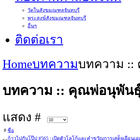
วัดในสังฆมณฑลจันทบุรี
พระสงฆ์สังฆมณฑลจันทบุรี
อื่นๆ
ติดต่อเรา
Home
บทความ
บทความ :: ค
บทความ :: คุณพ่อนุพันธุ
แสดง #
#
ชื่อ
ก้าวไปกับโป๊ป #565 : เปิดตัวโลโก้และคำขวัญการเสด็จเยือนเอ