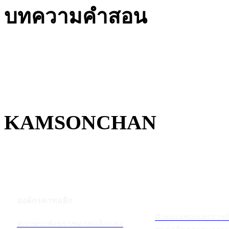
บทความคำสอน
KAMSONCHAN
องค์กรคาทอลิก
สังฆมณฑลนครราชส
สภาพระสังฆราชคาทอลิกแห่ง