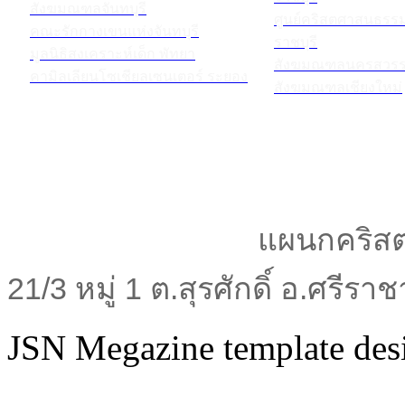
สังฆมณฑลจันทบุรี
ศูนย์คริสตศาสนธร
คณะรักกางเขนแห่งจันทบุรี
ราชบุรี
มูลนิธิสงเคราะห์เด็ก พัทยา
สังฆมณฑลนครสวรร
คามิลเลียนโซเชียลเซนเตอร์ ระยอง
สังฆมณฑลเชียงใหม่
แผนกคริสต
21/3 หมู่ 1 ต.สุรศักดิ์ อ.ศรีร
JSN Megazine template de