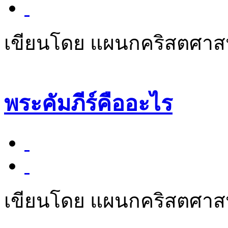
เขียนโดย แผนกคริสตศา
พระคัมภีร์คืออะไร
เขียนโดย แผนกคริสตศา