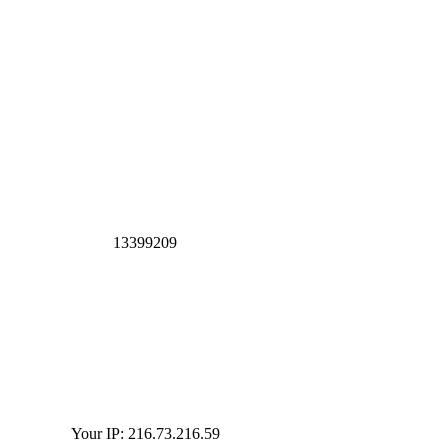
1
3
3
9
9
2
0
9
Your IP: 216.73.216.59