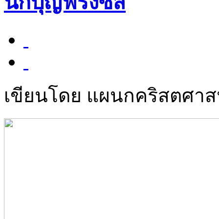
นักบุญฟรังซิส
เขียนโดย แผนกคริสตศา