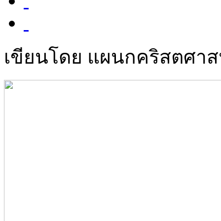
เขียนโดย แผนกคริสตศา