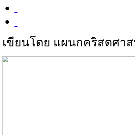
เขียนโดย แผนกคริสตศา