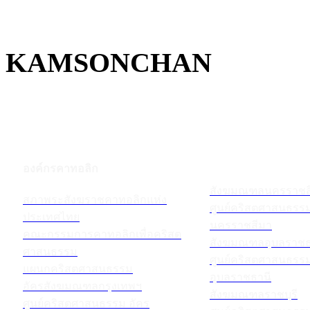
KAMSONCHAN
องค์กรคาทอลิก
สังฆมณฑลนครราชส
สภาพระสังฆราชคาทอลิกแห่ง
ศูนย์คริสตศาสนธร
ประเทศไทย
นครราชสีมา
คณะกรรมการคาทอลิกเพื่อคริสต
สังฆมณฑลอุบลราชธ
ศาสนธรรม
ศูนย์คริสตศาสนธร
แผนกคริสตศาสนธรรม
อุบลราชธานี
อัครสังฆมณฑลกรุงเทพฯ
สังฆมณฑลราชบุรี
ศูนย์คริสตศาสนธรรม อัคร