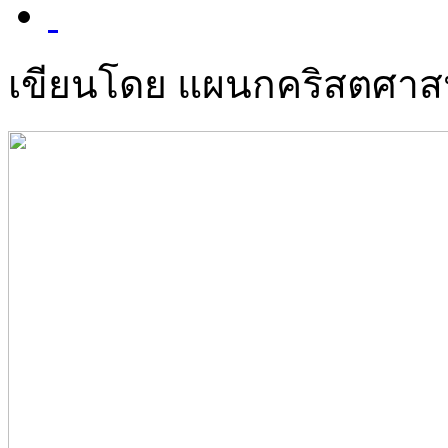
เขียนโดย แผนกคริสตศา