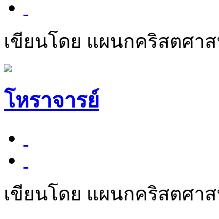
เขียนโดย แผนกคริสตศา
โหราจารย์
เขียนโดย แผนกคริสตศา