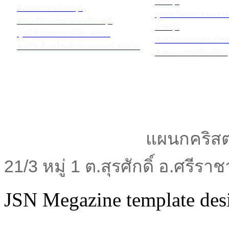
ราชบุรี
สังฆมณฑลจันทบุรี
ศูนย์คริสตศาสนธร
คณะรักกางเขนแห่งจันทบุรี
ราชบุรี
มูลนิธิสงเคราะห์เด็ก พัทยา
สังฆมณฑลนครสวรร
คามิลเลียนโซเชียลเซนเตอร์ ระยอง
สังฆมณฑลเชียงใหม่
แผนกคริสต
21/3 หมู่ 1 ต.สุรศักดิ์ อ.ศรีร
JSN Megazine template de