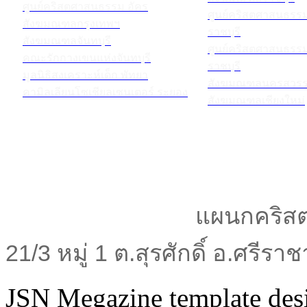
ศูนย์คริสตศาสนธรรม อัคร
ศูนย์คริสตศาสนธร
สังฆมณฑลกรุงเทพฯ
ราชบุรี
สังฆมณฑลจันทบุรี
ศูนย์คริสตศาสนธร
คณะรักกางเขนแห่งจันทบุรี
ราชบุรี
มูลนิธิสงเคราะห์เด็ก พัทยา
สังฆมณฑลนครสวรร
คามิลเลียนโซเชียลเซนเตอร์ ระยอง
สังฆมณฑลเชียงใหม่
แผนกคริสต
21/3 หมู่ 1 ต.สุรศักดิ์ อ.ศรีร
JSN Megazine template de