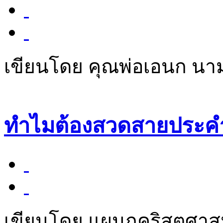
เขียนโดย คุณพ่อเอนก นา
ทำไมต้องสวดสายประค
เขียนโดย แผนกคริสตศา