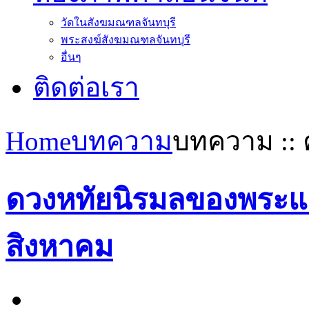
วัดในสังฆมณฑลจันทบุรี
พระสงฆ์สังฆมณฑลจันทบุรี
อื่นๆ
ติดต่อเรา
Home
บทความ
บทความ :: 
ดวงหทัยนิรมลของพระแม่
สิงหาคม