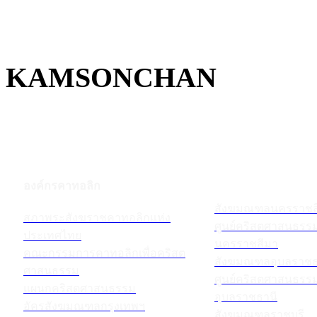
KAMSONCHAN
องค์กรคาทอลิก
สังฆมณฑลนครราชส
สภาพระสังฆราชคาทอลิกแห่ง
ศูนย์คริสตศาสนธร
ประเทศไทย
นครราชสีมา
คณะกรรมการคาทอลิกเพื่อคริสต
สังฆมณฑลอุบลราชธ
ศาสนธรรม
ศูนย์คริสตศาสนธร
แผนกคริสตศาสนธรรม
อุบลราชธานี
อัครสังฆมณฑลกรุงเทพฯ
สังฆมณฑลราชบุรี