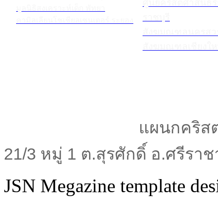
ศูนย์คริสตศาสนธ
มูลนิธิสงเคราะห์เด็ก พัทยา
ราชบุรี
คามิลเลียนโซเชียลเซนเตอร์ ระยอง
สังฆมณฑลนครสวร
สังฆมณฑลเชียงให
แผนกคริสต
21/3 หมู่ 1 ต.สุรศักดิ์ อ.ศรีร
JSN Megazine template de