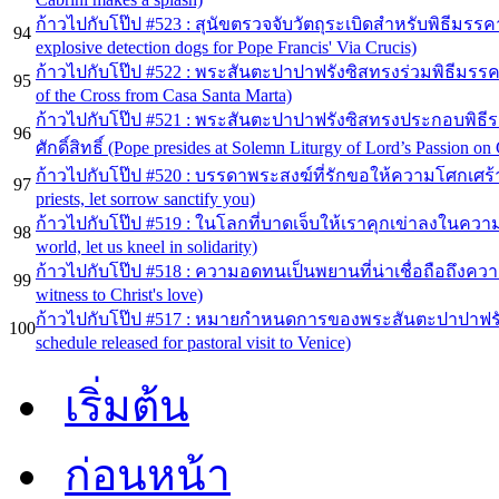
ก้าวไปกับโป๊ป #523 : สุนัขตรวจจับวัตถุระเบิดสำหรับพิธีมรรค
94
explosive detection dogs for Pope Francis' Via Crucis)
ก้าวไปกับโป๊ป #522 : พระสันตะปาปาฟรังซิสทรงร่วมพิธีมรรคาศ
95
of the Cross from Casa Santa Marta)
ก้าวไปกับโป๊ป #521 : พระสันตะปาปาฟรังซิสทรงประกอบพิธี
96
ศักดิ์สิทธิ์ (Pope presides at Solemn Liturgy of Lord’s Passion o
ก้าวไปกับโป๊ป #520 : บรรดาพระสงฆ์ที่รักขอให้ความโศกเศร้าช
97
priests, let sorrow sanctify you)
ก้าวไปกับโป๊ป #519 : ในโลกที่บาดเจ็บให้เราคุกเข่าลงในความ
98
world, let us kneel in solidarity)
ก้าวไปกับโป๊ป #518 : ความอดทนเป็นพยานที่น่าเชื่อถือถึงความ
99
witness to Christ's love)
ก้าวไปกับโป๊ป #517 : หมายกำหนดการของพระสันตะปาปาฟรังซิ
100
schedule released for pastoral visit to Venice)
เริ่มต้น
ก่อนหน้า