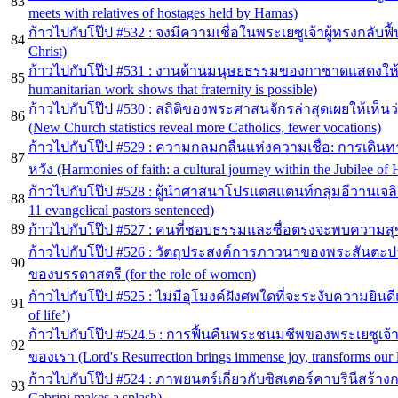
83
meets with relatives of hostages held by Hamas)
ก้าวไปกับโป๊ป #532 : จงมีความเชื่อในพระเยซูเจ้าผู้ทรงกลับฟื้นค
84
Christ)
ก้าวไปกับโป๊ป #531 : งานด้านมนุษยธรรมของกาชาดแสดงให้เห
85
humanitarian work shows that fraternity is possible)
ก้าวไปกับโป๊ป #530 : สถิติของพระศาสนจักรล่าสุดเผยให้เห
86
(New Church statistics reveal more Catholics, fewer vocations)
ก้าวไปกับโป๊ป #529 : ความกลมกลืนแห่งความเชื่อ: การเดินทา
87
หวัง (Harmonies of faith: a cultural journey within the Jubilee of
ก้าวไปกับโป๊ป #528 : ผู้นำศาสนาโปรแตสแตนท์กลุ่มอีวานเจลิ
88
11 evangelical pastors sentenced)
89
ก้าวไปกับโป๊ป #527 : คนที่ชอบธรรมและซื่อตรงจะพบความสุข (Th
ก้าวไปกับโป๊ป #526 : วัตถุประสงค์การภาวนาของพระสันตะป
90
ของบรรดาสตรี (for the role of women)
ก้าวไปกับโป๊ป #525 : ไม่มีอุโมงค์ฝังศพใดที่จะระงับความยินดีแห่
91
of life’)
ก้าวไปกับโป๊ป #524.5 : การฟื้นคืนพระชนมชีพของพระเยซูเจ้า
92
ของเรา (Lord's Resurrection brings immense joy, transforms our l
ก้าวไปกับโป๊ป #524 : ภาพยนตร์เกี่ยวกับซิสเตอร์คาบรินีสร้าง
93
Cabrini makes a splash)