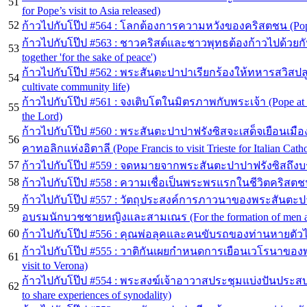
51
for Pope’s visit to Asia released)
52
ก้าวไปกับโป๊ป #564 : โลกต้องการความหวังของคริสตชน (Pope a
ก้าวไปกับโป๊ป #563 : ชาวคริสต์และชาวพุทธต้องก้าวไปด้วยกันเ
53
together 'for the sake of peace')
ก้าวไปกับโป๊ป #562 : พระสันตะปาปาเรียกร้องให้ทหารสวิสปลูก
54
cultivate community life)
ก้าวไปกับโป๊ป #561 : จงเติบโตในมิตรภาพกับพระเจ้า (Pope at Re
55
the Lord)
ก้าวไปกับโป๊ป #560 : พระสันตะปาปาฟรังซิสจะเสด็จเยือนเมือ
56
คาทอลิกแห่งอิตาลี (Pope Francis to visit Trieste for Italian Cath
57
ก้าวไปกับโป๊ป #559 : จดหมายจากพระสันตะปาปาฟรังซิสถึง
58
ก้าวไปกับโป๊ป #558 : ความเชื่อเป็นพระพรแรกในชีวิตคริสตชน (Pope
ก้าวไปกับโป๊ป #557 : วัตถุประสงค์การภาวนาของพระสันตะป
59
อบรมนักบวชชายหญิงและสามเณร (For the formation of men and
60
ก้าวไปกับโป๊ป #556 : คุณพ่อลุคและคนขับรถของท่านหายตัวไป (
ก้าวไปกับโป๊ป #555 : วาติกันเผยกำหนดการเยือนเวโรนาของพระ
61
visit to Verona)
ก้าวไปกับโป๊ป #554 : พระสงฆ์เจ้าอาวาสประชุมแบ่งปันประสบกา
62
to share experiences of synodality)