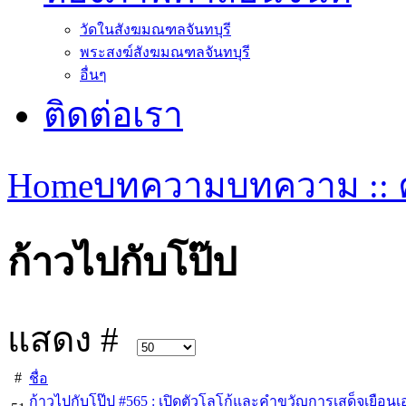
วัดในสังฆมณฑลจันทบุรี
พระสงฆ์สังฆมณฑลจันทบุรี
อื่นๆ
ติดต่อเรา
Home
บทความ
บทความ :: ค
ก้าวไปกับโป๊ป
แสดง #
#
ชื่อ
ก้าวไปกับโป๊ป #565 : เปิดตัวโลโก้และคำขวัญการเสด็จเยือน