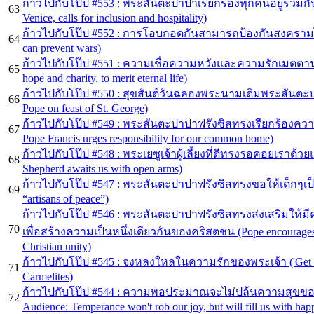
ก้าวไปกับโป๊ป #553 : พระสันตะปาปาเรียกร้องทุกคนอยู่ร่วมกัน
63
Venice, calls for inclusion and hospitality)
ก้าวไปกับโป๊ป #552 : การโอบกอดกันสามารถป้องกันสงครามได้ (
64
can prevent wars)
ก้าวไปกับโป๊ป #551 : ความเชื่อความหวังและความรักเมตตานำเรา
65
hope and charity, to merit eternal life)
ก้าวไปกับโป๊ป #550 : สุขสันต์วันฉลองพระนามเดิมพระสันตะปา
66
Pope on feast of St. George)
ก้าวไปกับโป๊ป #549 : พระสันตะปาปาฟรังซิสทรงเรียกร้องคว
67
Pope Francis urges responsibility for our common home)
ก้าวไปกับโป๊ป #548 : พระเยซูเจ้าผู้เลี้ยงที่ดีทรงรอคอยเราด้วยแ
68
Shepherd awaits us with open arms)
ก้าวไปกับโป๊ป #547 : พระสันตะปาปาฟรังซิสทรงขอให้เด็กๆเป็นช
69
“artisans of peace”)
ก้าวไปกับโป๊ป #546 : พระสันตะปาปาฟรังซิสทรงส่งเสริมให้มีควา
70
เพื่อสร้างความเป็นหนึ่งเดียวกันของคริสตชน (Pope encourages d
Christian unity)
ก้าวไปกับโป๊ป #545 : จงหลงใหลในความรักของพระเจ้า ('Get cau
71
Carmelites)
ก้าวไปกับโป๊ป #544 : ความพอประมาณจะไม่ปล้นความสุขของเ
72
Audience: Temperance won't rob our joy, but will fill us with hap