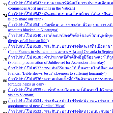
ก้าวไปกับโป๊ป #543 : สภาพระคาร์ดินัลเริ่มการประชุมเดือนเมษ
73
commences April meetings in the Vatican)
ก้าวไปกับโป๊ป #542 : มันจะสวยงามแค่ไหนถ้าเราได้แบ่งปันความ
74
is it to share our faith)
ก้าวไปกับโป๊ป #541 : บัญชีธนาคารของสถานีวิทยุรายการเรดิ
75
accounts blocked in Nicaragua)
ก้าวไปกับโป๊ป #540 : เราต้องปกป้องศักดิ์ศรีของชีวิตมนุษย์ทุกคน
76
dignity of all human life’)
ก้าวไปกับโป๊ป #539 : พระสันตะปาปาฟรังซิสจะเสด็จเยือน4ชาต
77
(Pope Francis to visit 4 nations across Asia and Oceania in Septe
ก้าวไปกับโป๊ป #538 : คำประกาศปีศักดิ์สิทธิ์ยูบีลีอย่างสง่าไ
78
(Solemn proclamation of Jubilee set for Ascension Thursday)
ก้าวไปกับโป๊ป #537 : พระคัมภีร์แสดงให้เห็นความใกล้ชิดของพ
79
Francis: ‘Bible shows Jesus’ closeness to suffering humanity’)
ก้าวไปกับโป๊ป #536 : ความเข้มแข็งที่ยั่งยืนด้วยพระหรรษทานที่
80
fortitude helps us daily)
ก้าวไปกับโป๊ป #535 : อาร์คบิชอปกัลลาเกอร์เดินทางไปเวียดนาม
81
visit to Vietnam)
ก้าวไปกับโป๊ป #534 : พระสันตะปาปาฟรังซิสพิจารณาพระคาร์ดิน
82
appointment of new Cardinal Vicar)
ก้าวไปกับโป๊ป #533 : พระสันตะปาปาฟรังซิสทรงพบปะกับญาติข