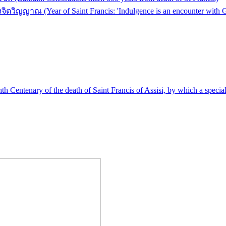
ญาณ (Year of Saint Francis: 'Indulgence is an encounter with God, 
th Centenary of the death of Saint Francis of Assisi, by which a special