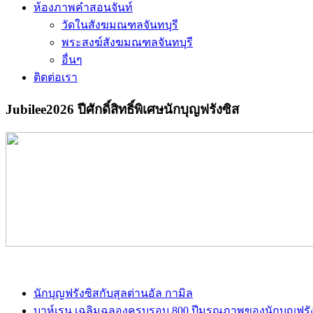
ห้องภาพคำสอนจันท์
วัดในสังฆมณฑลจันทบุรี
พระสงฆ์สังฆมณฑลจันทบุรี
อื่นๆ
ติดต่อเรา
Jubilee2026 ปีศักดิ์สิทธิ์พิเศษนักบุญฟรังซิส
นักบุญฟรังซิสกับสุลต่านอัล กามิล
บาห์เรน เฉลิมฉลองครบรอบ 800 ปีมรณภาพของนักบุญฟรังซิส (B