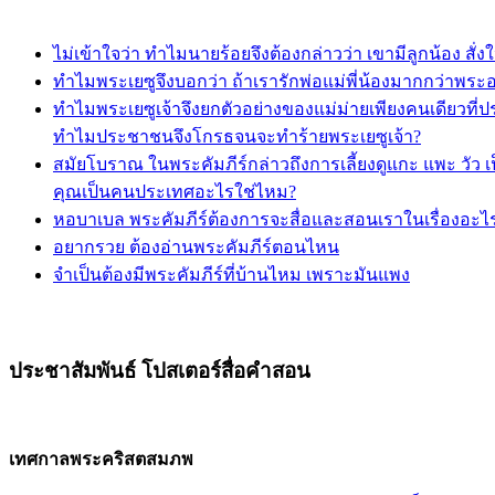
ไม่เข้าใจว่า ทำไมนายร้อยจึงต้องกล่าวว่า เขามีลูกน้อง ส
ทำไมพระเยซูจึงบอกว่า ถ้าเรารักพ่อแม่พี่น้องมากกว่าพระ
ทำไมพระเยซูเจ้าจึงยกตัวอย่างของแม่ม่ายเพียงคนเดียวที่
ทำไมประชาชนจึงโกรธจนจะทำร้ายพระเยซูเจ้า?
สมัยโบราณ ในพระคัมภีร์กล่าวถึงการเลี้ยงดูแกะ แพะ วัว เป
คุณเป็นคนประเทศอะไรใช่ไหม?
หอบาเบล พระคัมภีร์ต้องการจะสื่อและสอนเราในเรื่องอะไรกั
อยากรวย ต้องอ่านพระคัมภีร์ตอนไหน
จำเป็นต้องมีพระคัมภีร์ที่บ้านไหม เพราะมันแพง
ประชาสัมพันธ์ โปสเตอร์สื่อคำสอน
เทศกาลพระคริสตสมภพ