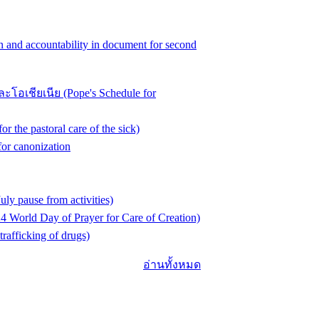
 accountability in document for second
อเชียเนีย (Pope's Schedule for
e pastoral care of the sick)
or canonization
 pause from activities)
orld Day of Prayer for Care of Creation)
afficking of drugs)
อ่านทั้งหมด