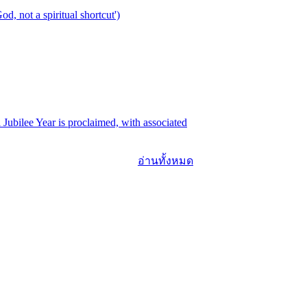
not a spiritual shortcut')
 Jubilee Year is proclaimed, with associated
อ่านทั้งหมด