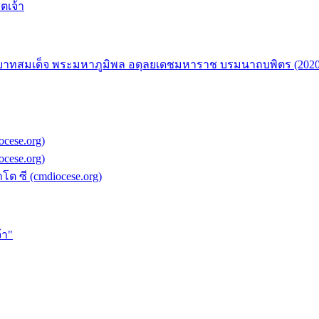
ตเจ้า
ะบาทสมเด็จ พระมหาภูมิพล อดุลยเดชมหาราช บรมนาถบพิตร (2020
ocese.org)
ocese.org)
 ซี (cmdiocese.org)
้า"