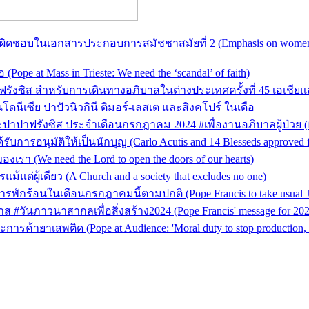
ิดชอบในเอกสารประกอบการสมัชชาสมัยที่ 2 (Emphasis on women and
ope at Mass in Trieste: We need the ‘scandal’ of faith)
ิส สำหรับการเดินทางอภิบาลในต่างประเทศครั้งที่ 45 เอเชียและโ
นโดนีเซีย ปาปัวนิวกินี ติมอร์-เลสเต และสิงคโปร์ ในเดือ
าฟรังซิส ประจำเดือนกรกฎาคม 2024 #เพื่องานอภิบาลผู้ป่วย (for th
บการอนุมัติให้เป็นนักบุญ (Carlo Acutis and 14 Blesseds approved f
เรา (We need the Lord to open the doors of our hearts)
แต่ผู้เดียว (A Church and a society that excludes no one)
กร้อนในเดือนกรกฎาคมนี้ตามปกติ (Pope Francis to take usual July
ันภาวนาสากลเพื่อสิ่งสร้าง2024 (Pope Francis' message for 2024 W
ค้ายาเสพติด (Pope at Audience: 'Moral duty to stop production, tr